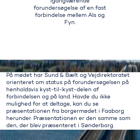
igangværende
forundersøgelse af en fast
forbindelse mellem Als og
Fyn.
På mødet har Sund & Bælt og Vejdirektoratet
orienteret om status på forundersøgelsen på
henholdsvis kyst-til-kyst-delen af
forbindelsen og på land. Havde du ikke
Sund & Bælt og Vejdirektoratet g
mulighed for at deltage, kan du se
præsentationen fra borgermødet i Faaborg
herunder. Præsentationen er den samme som
den, der blev præsenteret i Sønderborg.