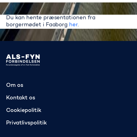
Du kan hente præsentationen fra
Du kan hente præsentationen fra
borgermødet i Faaborg
her
.
Gå til startsiden
Om os
Kontakt os
Cookiepolitik
Privatlivspolitik